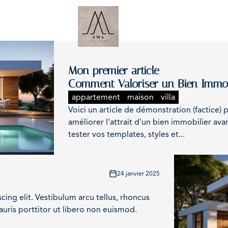
Recherche
Estimation gratuite
Mon premier article
Comment Valoriser un Bien Immobi
appartement
maison
villa
Voici un article de démonstration (factice)
améliorer l'attrait d'un bien immobilier ava
tester vos templates, styles et...
24 janvier 2025
ing elit. Vestibulum arcu tellus, rhoncus
uris porttitor ut libero non euismod.