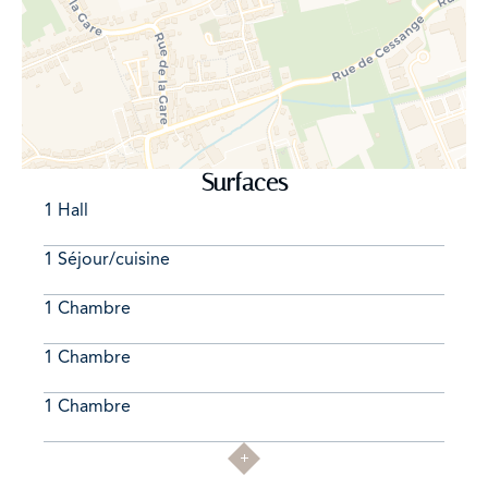
autoroute à 2 minutes en voiture.
Bien à saisir et venir visiter sans hésiter, pour plus
d'informations ou planifier une visite éventuelle, merci
d'appeler Monsieur Adrien Blondel au 621.611.777 ou
d'écrire à ab@amalux.lu
Surfaces
Nous nous ferons un plaisir de vous accompagner dans
1 Hall
vos projets de vente, de location, nous vous proposons
des estimations gratuites, discrètes et surtout réalistes.
1 Séjour/cuisine
1 Chambre
1 Chambre
1 Chambre