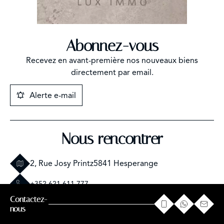
Abonnez-vous
Recevez en avant-première nos nouveaux biens
directement par email.
Alerte e-mail
Nous rencontrer
2, Rue Josy Printz
5841 Hesperange
+352 621 611 777
Contactez-
info@amalux.lu
nous
Suivez-nous