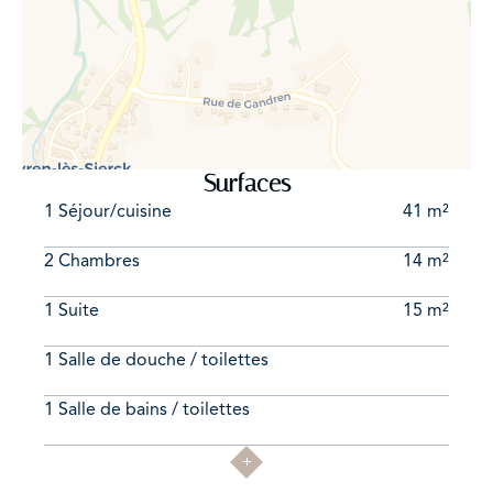
Informations complémentaires :
Fenêtres à triple vitrage équipées de volets électriques
Chauffage par pompe à chaleur
Classe énergétique A
Maison disponible immédiatement. Ne manquez pas
cette opportunité unique ! Contactez Adrien Blondel au
Surfaces
+352.621.611.777 ou par e-mail ab@amalux.lu pour
1 Séjour/cuisine
41 m²
organiser une visite et découvrir tout le charme de
cette maison
2 Chambres
14 m²
1 Suite
15 m²
1 Salle de douche / toilettes
1 Salle de bains / toilettes