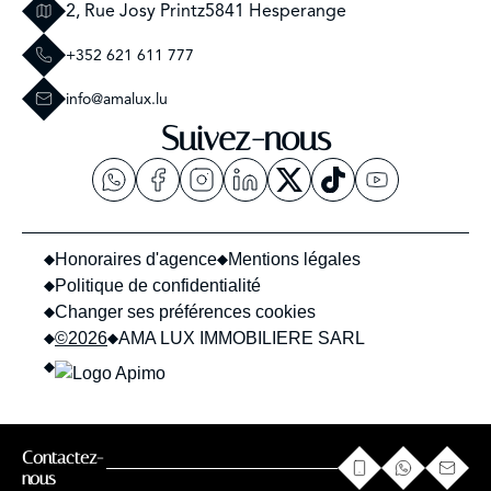
2, Rue Josy Printz
5841 Hesperange
+352 621 611 777
info@amalux.lu
Suivez-nous
Honoraires d'agence
Mentions légales
Politique de confidentialité
Changer ses préférences cookies
©2026
AMA LUX IMMOBILIERE SARL
Contactez-
confidentialité
Ce site est protégé par reCAPTCHA et les règles de
et les
nous