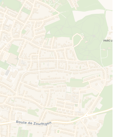
éo. WC et bidet
ns éducatives de premier plan. de nombreux
appeler Monsieur Adrien BLONDEL au
s estimations gratuites. discrètes et surtout