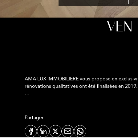
VEN
AMA LUX IMMOBILIERE vous propose en exclusivité
rénovations qualitatives ont été finalisées en 2019.
Ce bien de +- 175 m² habitables pourra convenir à
La maison se décompose ainsi :
Partager
Rez-de-chaussée :