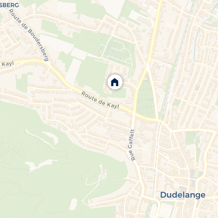
tte dernière avec salle de bain attenante avec baignoire baln
 dressing sur mesure.
 une voiture. 1 emplacement de parking devant le garage
cellente qualité de vie. Elle dispose d'écoles et d'institutio
de communes.
lus d'informations ou planifier une visite éventuelle. merci d'
ans vos projets de vente. de location. nous vous proposons de