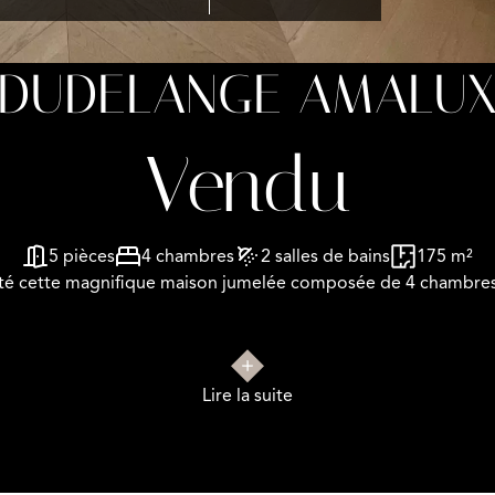
 DUDELANGE AMALUX
Vendu
5 pièces
4 chambres
2 salles de bains
175 m²
 cette magnifique maison jumelée composée de 4 chambres da
 une famille nombreuse et saura séduire de par le goût des ré
Lire la suite