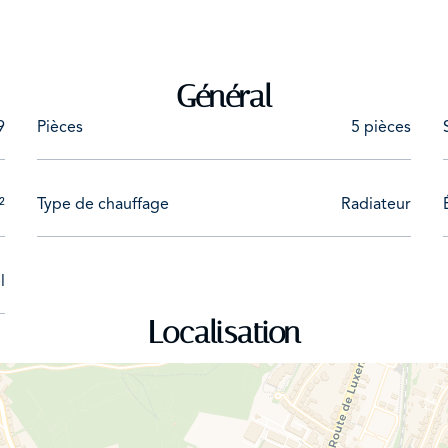
phone et WC séparé
rdin clôturés
Général
fferie et buanderie
9
Pièces
5 pièces
²
Type de chauffage
Radiateur
 à manger
l
Localisation