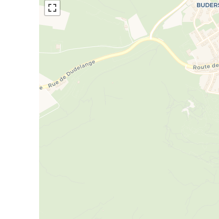
- deux autres chambres de +- 18 m² et +- 14 m². ce
A noter que les quatre chambres sont équipées de
Viendront compléter le bien un garage fermé pour
Dudelange est une ville dynamique qui offre une ex
commerces et la gare desservant bons nombres 
Bien à saisir et venir visiter sans hésiter. pour p
+352.621.611.777 ou d'écrire à ab@amalux.lu
Nous nous ferons un plaisir de vous accompagner d
réalistes.