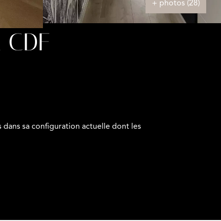
+ photos (28)
 CDF
ns sa configuration actuelle dont les
novations apportées jusque là.