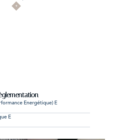
èglementation
rformance Energétique)
E
ique
E