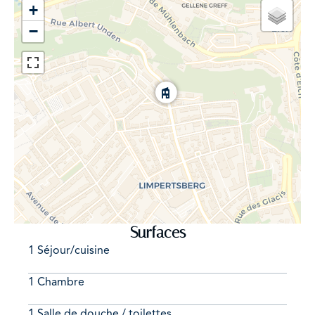
+
- Loyer mensuel de la chambre : 1000€
- Garantie locative : 1400€
−
- Commission d'agence à partager avec le propriétaire
- Profil : 1 personne seule
Le quartier prisé du Limpertsberg, offre à ses habitants
une qualité de vie supérieure à tout autre quartier de la
commune de Luxembourg, garantissant la proximité
des commodités​, du Kirchberg, les transports en
commun (Tram et bus)​, mais également la convivialité
d'un quartier résidentiel, en restant très proche de la
nature avec notamment la forêt du Bambësch ​à
Surfaces
proximité.
1 Séjour/cuisine
BIEN RARE, à saisir et venir visiter sans hésiter, pour plus
1 Chambre
d'informations ou planifier une visite éventuelle, merci
d'appeler Monsieur Adrien BLONDEL au 621.611.777
1 Salle de douche / toilettes