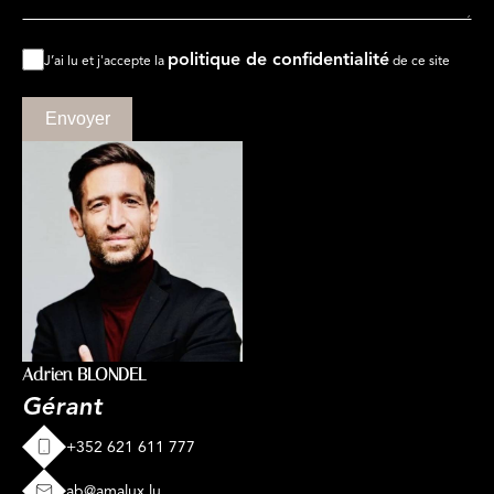
politique de confidentialité
J’ai lu et j'accepte la
de ce site
Envoyer
Adrien BLONDEL
Gérant
+352 621 611 777
ab@amalux.lu