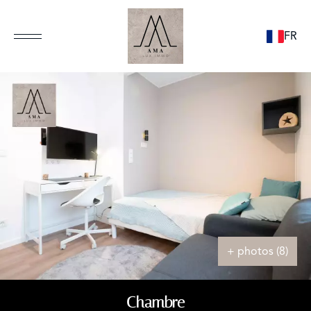
FR
+ photos (8)
Chambre