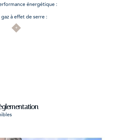
In
erformance énergétique :
progress
In
gaz à effet de serre :
progress
èglementation
nibles