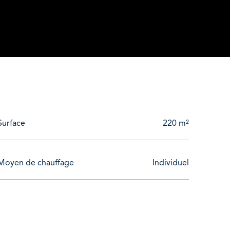
laques vitrocéramiques, un four et un micro-onde
Surface
220 m²
Moyen de chauffage
Individuel